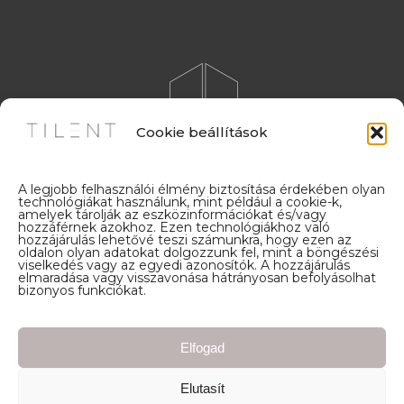
Cookie beállítások
A legjobb felhasználói élmény biztosítása érdekében olyan
technológiákat használunk, mint például a cookie-k,
amelyek tárolják az eszközinformációkat és/vagy
© 2026 TILENT MY CERAMICA
hozzáférnek azokhoz. Ezen technológiákhoz való
Minden jog fenntartva
hozzájárulás lehetővé teszi számunkra, hogy ezen az
oldalon olyan adatokat dolgozzunk fel, mint a böngészési
viselkedés vagy az egyedi azonosítók. A hozzájárulás
elmaradása vagy visszavonása hátrányosan befolyásolhat
bizonyos funkciókat.
Adatkezelési tájékoztató
Cookie beállítások
Elfogad
Elérhetőség
Elutasít