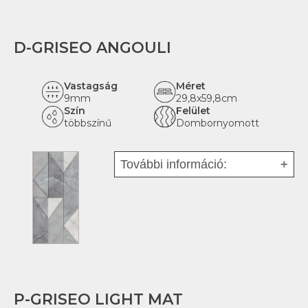
Hatás:
Márvány
Rektifikált:
igen
D-GRISEO ANGOULI
Vastagság
Méret
9mm
29,8x59,8cm
Szín
Felület
többszínű
Dombornyomott
További információ:
Fajta:
Mázas kerámia -
fehéragyag
Tipus:
Dekor
Felhasználás:
Beltéri
Hatás:
márvány
Rektifikált:
igen
P-GRISEO LIGHT MAT
Padlófűtésre alkalmas:
igen