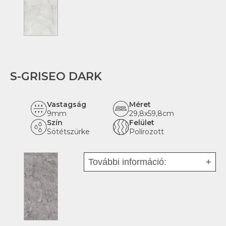
fehéragyag
Tipus:
Falicsempe
Felhasználás:
Beltéri
Hatás:
Márvány
Rektifikált:
igen
S-GRISEO DARK
Vastagság
Méret
9mm
29,8x59,8cm
Szín
Felület
Sötétszürke
Polírozott
További információ:
Fajta:
Mázas kerámia -
fehéragyag
Tipus:
Falicsempe
Felhasználás:
Beltéri