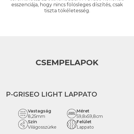
esszenciája, hogy nincs fölösleges díszítés, csak
tiszta tökéletesség.
CSEMPELAPOK
P-GRISEO LIGHT LAPPATO
Vastagság
Méret
8,25mm
59,8x59,8cm
Szín
Felület
Világosszürke
Lappato