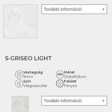
További információ:
Fajta:
Mázas porcelán -
greslap
Tipus:
Padlólap
Felhasználás:
Multifunkcionális
Hatás:
Márvány
Rektifikált:
igen
S-GRISEO LIGHT
Kopásállóság:
PEI 4
Padlófűtésre alkalmas:
igen
Vastagság
Méret
Fagyálló:
igen
9mm
29,8x59,8cm
Szín
Felület
Világosszürke
Fényes
További információ:
Fajta:
Mázas kerámia -