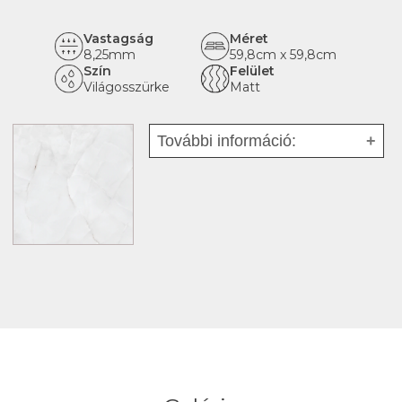
Vastagság
Méret
8,25mm
59,8cm x 59,8cm
Szín
Felület
Világosszürke
Matt
További információ:
Fajta:
Mázas porcelán -
greslap
Tipus:
Padlólap
Felhasználás:
Multifunkcionális
Hatás:
márvány
Rektifikált:
igen
Kopásállóság:
PEI 4
Csúszásmentesség:
R10
Padlófűtésre alkalmas:
igen