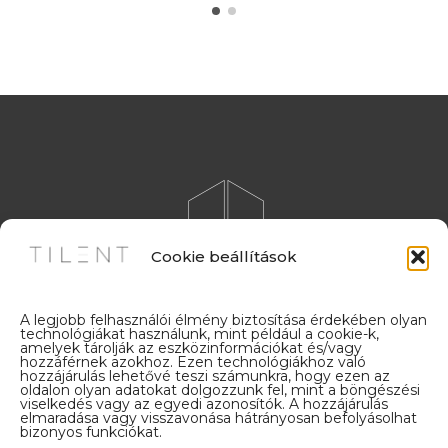
Cookie beállítások
A legjobb felhasználói élmény biztosítása érdekében olyan
technológiákat használunk, mint például a cookie-k,
amelyek tárolják az eszközinformációkat és/vagy
© 2026 TILENT MY CERAMICA
hozzáférnek azokhoz. Ezen technológiákhoz való
Minden jog fenntartva
hozzájárulás lehetővé teszi számunkra, hogy ezen az
oldalon olyan adatokat dolgozzunk fel, mint a böngészési
viselkedés vagy az egyedi azonosítók. A hozzájárulás
elmaradása vagy visszavonása hátrányosan befolyásolhat
bizonyos funkciókat.
Adatkezelési tájékoztató