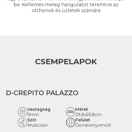
be. Kellemes meleg hangulatot teremtve az
otthonok és üzletek számára
CSEMPELAPOK
D-CREPITO PALAZZO
Vastagság
Méret
9mm
29,8x59,8cm
Szín
Felület
Multicolor
Dombornyomott