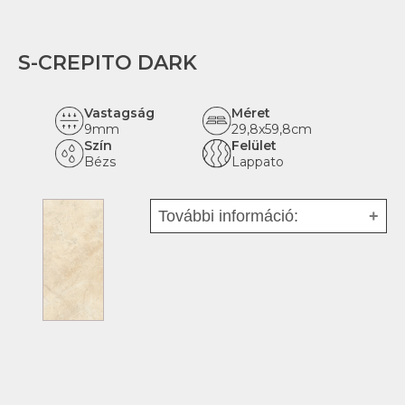
Hatás:
Márvány
Rektifikált:
igen
S-CREPITO DARK
Vastagság
Méret
9mm
29,8x59,8cm
Szín
Felület
Bézs
Lappato
További információ:
Fajta:
Mázas kerámia -
fehéragyag
Tipus:
Falicsempe
Felhasználás:
Beltéri
Hatás:
Márvány
Rektifikált:
igen