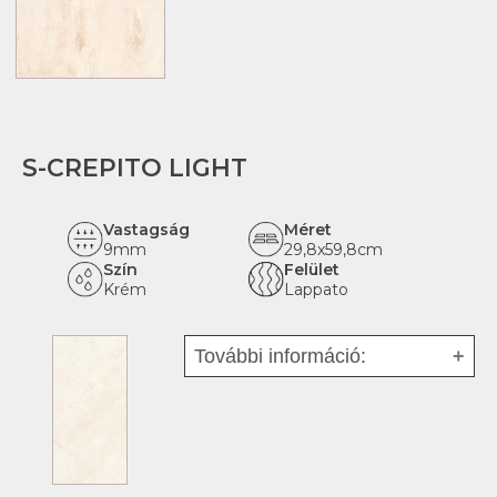
Tipus:
Padlólap
Felhasználás:
Multifunkcionális
Hatás:
Márvány
Rektifikált:
igen
S-CREPITO LIGHT
Padlófűtésre alkalmas:
igen
Fagyálló:
igen
Vastagság
Méret
9mm
29,8x59,8cm
Szín
Felület
Krém
Lappato
További információ:
Fajta:
Mázas kerámia -
fehéragyag
Tipus:
Falicsempe
Felhasználás:
Beltéri