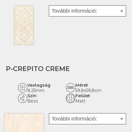
További információ:
Fajta:
Mázas kerámia -
fehéragyag
Tipus:
Dekor
Felhasználás:
Beltéri
Hatás:
faragott márvány
Rektifikált:
igen
P-CREPITO CREME
Vastagság
Méret
8.25mm
59,8x59,8cm
Szín
Felület
Bézs
Matt
További információ:
Fajta:
Porcelán - greslap