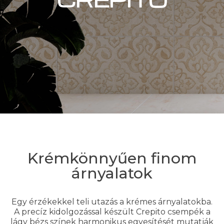
Krémkönnyűen finom
árnyalatok
Egy érzékekkel teli utazás a krémes árnyalatokba.
A precíz kidolgozással készült Crepito csempék a
lágy bézs színek harmonikus egyesítését mutatják